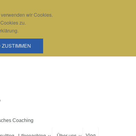
, verwenden wir Cookies.
 Cookies zu.
rklärung.
D ZUSTIMMEN
e
isches Coaching
Vlog
ulting - Lifecoaching
Über uns