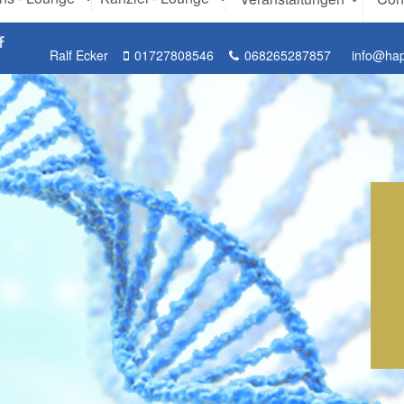
Ralf Ecker
01727808546
068265287857
info@ha