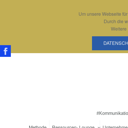
Um unsere Webseite für 
Durch die w
Weitere 
DATENSC
#Kommunikation
Methode
Ressourcen- Lounge
Unternehme